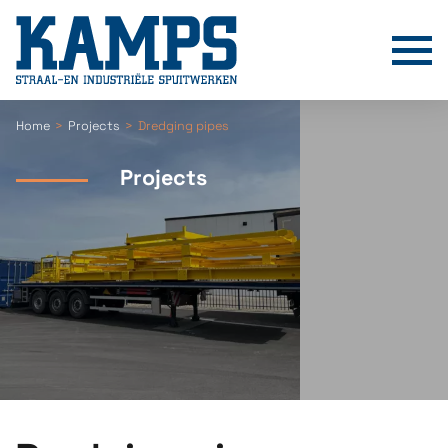
T
Home
Projects
Dredging pipes
Projects