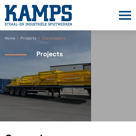
T
Home
Projects
Crane beams
Projects