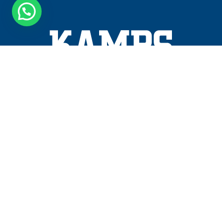
Kamps Straal- en Industriële Spuitwerken
Schouwersweg 82,
4451 HT, Heinkenszand
+31 (0)113 56 82 06
info@kampsstraalbedrijf.nl
Aanvragen: