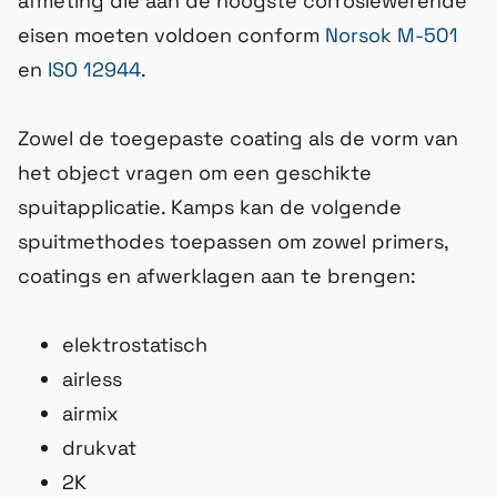
afmeting die aan de hoogste corrosiewerende
eisen moeten voldoen conform
Norsok M-501
en
ISO 12944
.
Zowel de toegepaste coating als de vorm van
het object vragen om een geschikte
spuitapplicatie. Kamps kan de volgende
spuitmethodes toepassen om zowel primers,
coatings en afwerklagen aan te brengen:
elektrostatisch
airless
airmix
drukvat
2K