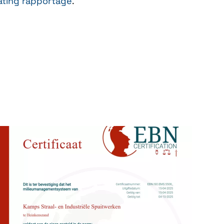
ating rapportage
.