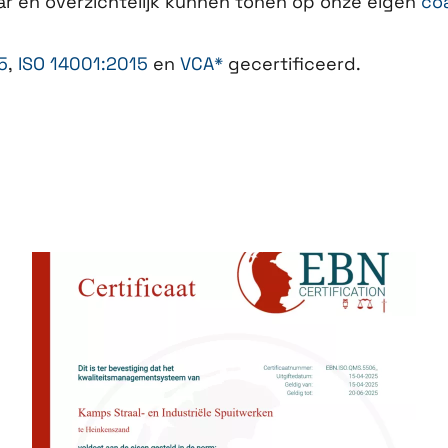
r en overzichtelijk kunnen tonen op onze eigen
co
5
,
ISO 14001:2015
en
VCA*
gecertificeerd.