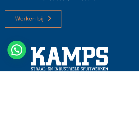
Werken bij
Kamps Straal- en Industriële Spuitwerken
Schouwersweg 82,
4451 HT, Heinkenszand
+31 (0)113 56 82 06